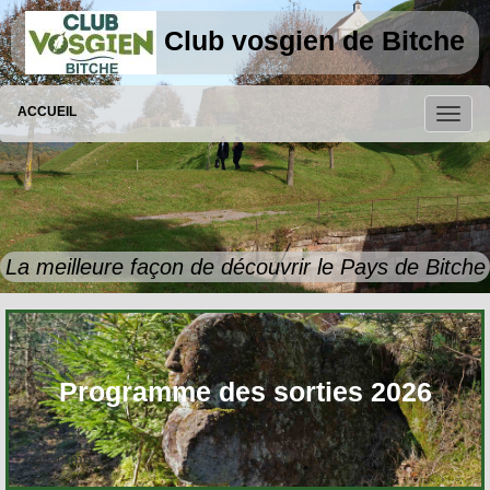
Club vosgien de Bitche
ACCUEIL
La meilleure façon de découvrir
le Pays de Bitche
Programme des sorties 2026
ogramme