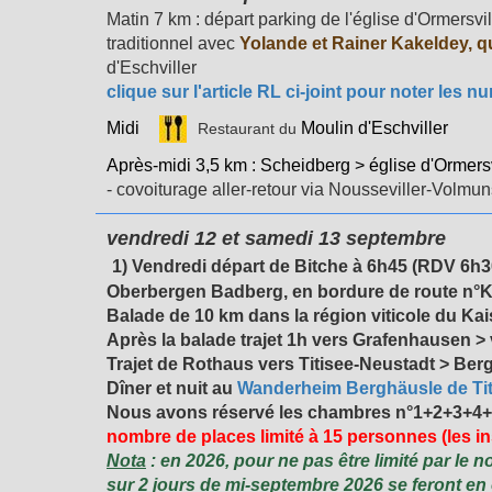
Matin 7 km : départ parking de l'église d'Ormersv
traditionnel avec
Yolande et
Rainer
Kakeldey, qu
d'Eschviller
clique sur l'article RL ci-joint pour noter l
Midi
Moulin d'Eschviller
Restaurant du
Après-midi 3,5 km : Scheidberg > église d'Ormers
- covoiturage aller-retour via Nousseviller-Volmuns
vendredi 12 et samedi 13 septembre
1) Vendredi départ de Bitche à 6h45 (RDV 6h30
Oberbergen Badberg, en bordure de route n
Balade de 10 km dans la région viticole du Ka
Après la balade trajet 1h vers
Grafenhausen
> 
Trajet de Rothaus vers Titisee-Neustadt > Ber
Dîner et nuit au
Wanderheim Berghäusle de Tit
Nous avons réservé les chambres n°1+2+3+4
nombre de places limité à 15 personnes
(les i
Nota
: en 2026, pour ne pas être limité par le 
sur 2 jours de mi-septembre 2026 se feront en 