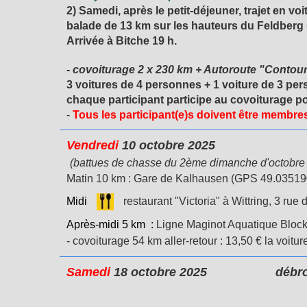
2) Samedi, après le petit-déjeuner, trajet en 
balade de 13 km sur les hauteurs du Feldberg 
Arrivée à Bitche 19 h.
-
covoiturage 2 x 230 km + Autoroute "Contour
3 voitures de 4 personnes + 1 voiture de 3 p
chaque participant participe au covoiturage po
-
Tous les participant(e)s doivent être membre
Vendredi
10 octobre 2025
Kalhause
(battues de chasse du 2ème dimanche d'octobre a
Matin 10 km : Gare de Kalhausen (GPS 49.035190,
Midi
restaurant "Victoria" à Wittring, 3 rue 
Après-midi 5 km :
Ligne Maginot Aquatique Blockh
- covoiturage 54 km aller-retour : 13,50 €
la voitur
Samedi
18 octobre 2025
débroussail