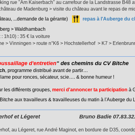
king rue "
Am Kaiserbach"
au carrefour de la Landstrasse B48 
château de Madenburg > visite du château avant le repas de mi
âteau, ...demande de la gérante)
repas à l'Auberge du 
hberg > Waldhambach
 : 1h10) : 35 €
la voiture
che > Vinningen >
route n°K6 >
Hochstellerhof > K7 > Erlenbrun
ussaillage d'entretien
" des chemins du CV Bitc
tch
, programme distribué avant de partir…
lame pour ronces, sécateur, scie…. & bonne humeur !
r les différents groupes,
merci d'annoncer ta participation
à G
 Bitche aux travailleurs & travailleuses du matin à l'Auberge du 
mserhof et Légeret Bruno Badie 07.83.32.
serhof, au Légeret, rue André Maginot, en bordure de D35, coo