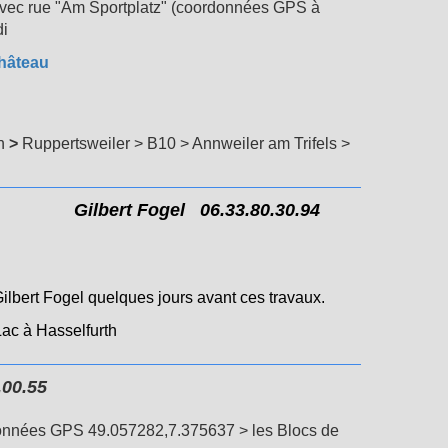
avec rue "Am Sportplatz" (coordonnées GPS à
di
château
n
>
Ruppertsweiler > B10 > Annweiler am Trifels >
he Gilbert Fogel 06.33.80.30.94
ilbert Fogel quelques jours avant ces travaux.
Lac à Hasselfurth
00.55
rdonnées GPS 49.057282,7.375637 > les Blocs de