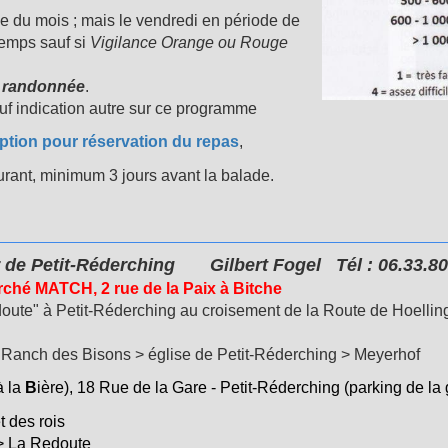
 du mois ; mais le vendredi en période de
temps sauf si
Vigilance Orange ou Rouge
 randonnée
.
auf indication autre sur ce programme
iption pour réservation du repas
,
rant, minimum 3 jours avant la balade.
 de Petit-Réderching
Gilbert Fogel
Tél : 06.33.8
hé MATCH, 2 rue de la Paix à Bitche
oute" à Petit-Réderching au croisement de la Route de Hoelling
 Ranch des Bisons > église de Petit-Réderching > Meyerhof
à la
B
ière), 18 Rue de la Gare - Petit-Réderching (parking de la
t des rois
 > La Redoute