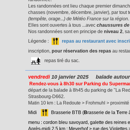
Les randonnées ont lieu chaque premier dimanche
chasses (novembre, décembre, janvier), par tout 
(tempête, orage...) de Météo France sur la région
.
Elles sont ouvertes à tous ...avec
chaussures de
Nos randonnées sont en principe de
niveau 2
, s
Légende :
repas au restaurant avec inscr
inscription,
pour réservation des repas
au restau
repas tiré du sac.
vendredi
10 janvier 2025
balade autour
Rendez-vous à 8h30 sur Parking du Supermarc
départ de la balade à 8h45 du parking de "La Red
Strasbourg-D662.
Matin 10 km : La Redoute > Frohmuhl > proximité
Midi
Brasserie BTB (
B
rasserie de la
T
erre 
menu : cordon bleu savoyard, galette des reines e
Après-midi 2,5 km : Meyerhof > rue des Violettes