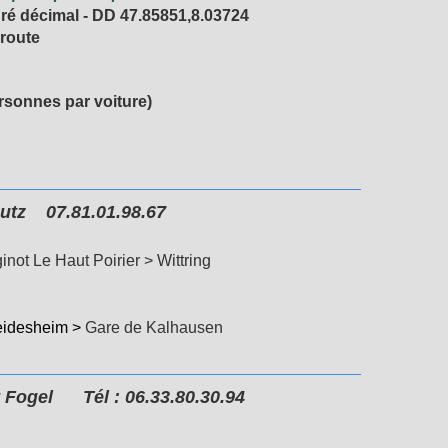
ré décimal - DD
47.85851,8.03724
 route
rsonnes par voiture)
.81.01.98.67
ot Le Haut Poirier > Wittring
eidesheim >
Gare de Kalhausen
t Fogel
Tél : 06.33.80.30.94