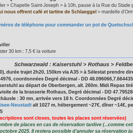
iller > Chapelle Saint-Joseph > à 10h, pause à la Rue du Stade
i nous offrent café et tartine de Schlaeggel
> mardelle d'Orme
es numéros de téléphone pour commander un pot de Quetschsc
viller
ter 30 km : 7,5 € la voiture
Schwarzwald : Kaiserstuhl > Rothaus > Feldbe
), durée trajet 2h20,
150km via A35 > à Sélestat prendre di
°K4976, coordonnées
Degré décimal - DD
48.096066,7.664435
iserstuhl au départ de Oberbergen, alt. 260m.
Midi Repas tiré
visite de la brasserie Rothaus,
Degré décimal - DD
47.79528
ghäusle : 30 mn, arrivée vers 18 h. Coordonnée
s
Degré déci
isee-Neustadt
alt 1027 m, hébergement ~27€, dîner ~14€, pe
+5
nscriptions sont closes, toutes les places sont réservées)
nombre de places en cas de réservation tardive (...comme cett
octobre 2025. Il restera possible d'annuler sa réservation 