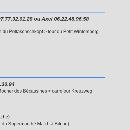
07.77.32.01.28 ou Axel
06.22.48.96.58
e du Pottaschschkopf > tour du Petit Wintersberg
.30.94
> Rocher des Bécassines >
carrefour Kreuzweg
tche)
ing du Supermarché Match à Bitche)