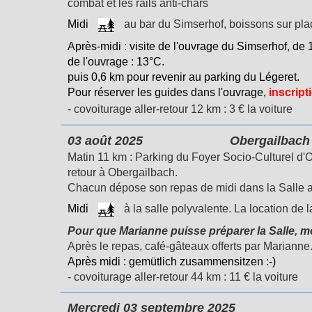
combat et les rails anti-chars
Midi
au bar du Simserhof, boissons sur pla
Après-midi : visite de l'ouvrage du Simserhof, de 
de l'ouvrage : 13°C.
puis 0,6 km pour revenir au parking du Légeret.
Pour réserver les guides dans l'ouvrage,
inscript
- covoiturage aller-retour 12 km : 3 € la voiture
03 août 2025 Obergailba
Matin 11 km : Parking du Foyer Socio-Culturel 
retour à Obergailbach.
Chacun dépose son repas de midi dans la Salle 
Midi
à la salle polyvalente. La location de l
Pour que Marianne puisse préparer la Salle, me
Après le repas, café-gâteaux offerts par Marianne
Après midi : gemütlich zusammensitzen :-)
- covoiturage aller-retour 44 km : 11 € la voiture
Mercredi 03 septembre 2025