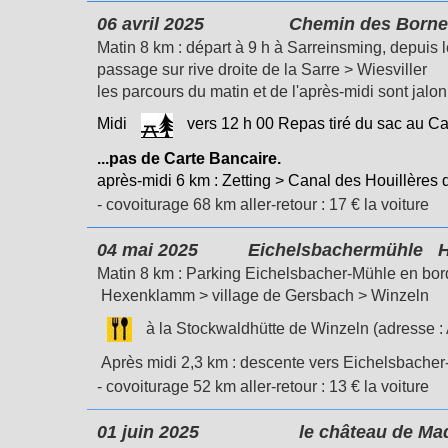
06 avril 2025
Chemin des Bornes :
Matin 8 km : départ à 9 h à Sarreinsming, depuis 
passage sur rive droite de la Sarre > Wiesviller
les parcours du matin et de l'après-midi sont jal
Midi
vers 12 h 00
Repas tiré du sac au Caf
...pas de Carte Bancaire.
après-midi 6 km : Zetting > Canal des Houillères 
- covoiturage 68 km aller-retour : 17 €
la voiture
04 mai 2025
Eichelsbachermühle H
Matin 8 km : Parking Eichelsbacher-Mühle en bord
Hexenklamm > village de Gersbach > Winzeln
à la Stockwaldhütte de Winzeln (adresse 
Après midi 2,3 km : descente vers
Eichelsbacher
- covoiturage
52
km aller-retour : 13
€
la voiture
01 juin 2025
le château de Mad