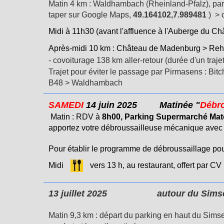
Matin 4 km : Waldhambach (Rheinland-Pfalz), par
taper sur Google Maps,
49.164102,7.989481
) > 
Midi à 11h30 (avant l'affluence à l'Auberge du Ch
Après-midi 10 km : Château de Madenburg > Re
- covoiturage 138 km aller-retour (durée d'un trajet
Trajet pour éviter le passage par Pirmasens : Bit
B48 > Waldhambach
SAMEDI
14 juin 2025
Matinée "
Débro
Matin : RDV à
8h00, Parking Supermarché Ma
apportez votre débroussailleuse mécanique avec 
Pour établir le programme de débroussaillage pou
Midi
vers 13 h, au restaurant, offert par CV
13 juillet 2025
autour du Si
Matin 9,3 km : départ du parking en haut du Sim