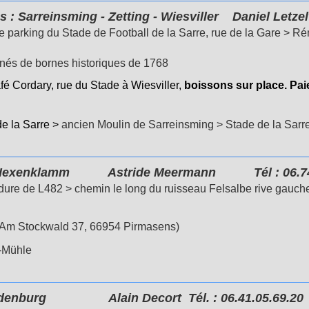
 Sarreinsming -
Zetting - Wiesviller
Daniel Letzel
le parking du Stade de Football de la Sarre, rue de la Gare > Ré
onnés de bornes historiques de 1768
é Cordary, rue du Stade à Wiesviller,
boissons sur place. P
de la Sarre >
ancien Moulin de Sarreinsming >
Stade de la Sarr
exenklamm
Astride Meermann Tél : 06.74
ure de L482 > chemin le long du ruisseau Felsalbe rive gauche 
: Am Stockwald 37, 66954 Pirmasens)
-Mühle
enburg
Alain Decort Tél. : 06.41.05.69.20