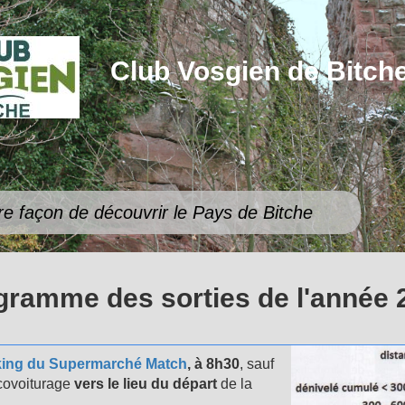
Club Vosgien de Bitch
re façon de découvrir le Pays de Bitche
gramme des sorties de l'année 
king du Supermarché Match
, à 8h30
, sauf
 covoiturage
vers le lieu du départ
de la