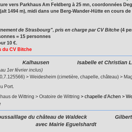
voiture vers Parkhaus Am Feldberg à 25 mn,
coordonnées
Deg
(alt 1494 m), midi dans une Berg-Wander-Hütte en cours de
nement de Strasbourg", pris en charge par CV Bitche
(4 pe
ersonnes = 15 personnes
ur 10 €.
s du CV Bitche
n Isabelle et Christian Lutz 07
u 1er février inclus)
7.125566) > Weidesheim (cimetière, chapelle, château) > Magin
du Port.
aus de Wittring > Oratoire de Wittring
> chapelle d'Achen > W
e
lage du château de Waldeck
Gilber
avec Mairie Eguelshardt