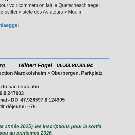
 pour voir comment on fait le Quetscheschlaegel
rsviller > stèle des Aviateurs > Moulin
hlaeggel
rg
Gilbert Fogel 06.33.80.30.94
rection Marckolsheim
> Oberbergen, Parkplatz
 du sac sous abri.
6,8.247003
mal - DD
47.926597,8.124905
tit-déjeuner ~7€.
e année 2025), les inscriptions pour la sortie
jusqu'au printemps 2026.