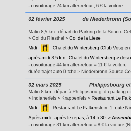
- covoiturage 24 km aller-retour ; 6 €
la voiture
02 février 2025
de Niederbronn (Sourc
Matin 8,5 km : départ du Parking de la Source Ce
> Col du Riesthal >
Col de la Liese
Midi
Chalet du Wintersberg (Club Vosgien 
après-midi 3,5 km :
Chalet du Wintersberg > desce
- covoiturage 44 km aller-retour = 11 €
la voiture
durée trajet auto Bitche > Niederbronn Source Cel
02 mars 2025
Philippsbourg et 
Matin 8 km : départ à Philippsbourg, du parking 
>
Indianerfels > Krappenfels >
Restaurant Le Falk
Midi
Restaurant Le Falkenstein, 1 route N
Après-midi :
après le repas, à
14 h 30 >
Assembl
- covoiturage 31 km aller-retour = 8 €
la voiture (